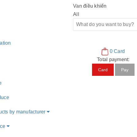
Van điều khiển
All
ation
0
Card
Total payment:
Card
Pay
e
duce
ucts by manufacturer
ice