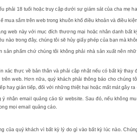
hiểu phải 18 tuổi hoặc truy cập dưới sự giám sát của cha mẹ 
hể mua sắm trên web trong khuôn khổ điều khoản và điều kiện
ang web này với mục đích thương mại hoặc nhân danh bất kỳ
u nào trong đây, chúng tôi sẽ hủy giấy phép của bạn mà khô
in sản phẩm chứ chúng tôi không phải nhà sản xuất nên những
in xác thực về bản thân và phải cập nhật nếu có bất kỳ thay 
 trên web. Hơn nữa, quý khách phải thông báo cho chúng tôi b
tiếp hay gián tiếp, đối với những thiệt hại hoặc mất mát gây r
g ý nhận email quảng cáo từ website. Sau đó, nếu không muố
ong mọi email quảng cáo.
 của quý khách vì bất kỳ lý do gì vào bất kỳ lúc nào. Chúng 