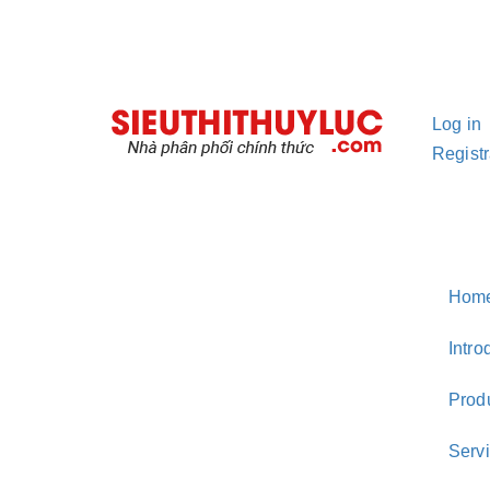
Log in
Registr
Hom
Intro
Prod
Serv